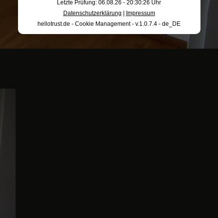
Letzte Prüfung: 06.08.26 - 20:30:26 Uhr
Datenschutzerklärung
|
Impressum
hellotrust.de - Cookie Management - v.1.0.7.4 - de_DE