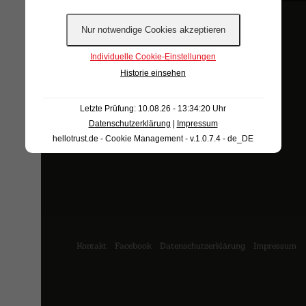
Individuelle Cookie-Einstellungen
PARKETT-
Historie einsehen
LANDHAUSDIELE
Letzte Prüfung: 10.08.26 - 13:34:20 Uhr
Datenschutzerklärung
|
Impressum
1
hellotrust.de - Cookie Management - v.1.0.7.4 - de_DE
Kontakt
Facebook
Datenschutzerklärung
Impressum